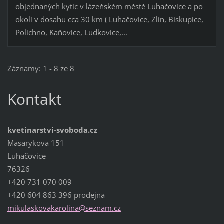
objednaných kytic v lázeňském městě Luhačovice a po
okolí v dosahu cca 30 km ( Luhačovice, Zlín, Biskupice,
Polichno, Kaňovice, Ludkovice,...
Záznamy: 1 - 8 ze 8
Kontakt
kvetinarstvi-svoboda.cz
Masarykova 151
Luhačovice
76326
+420 731 070 009
+420 604 863 396 prodejna
mikulask
ovakarol
ina@sezn
am.cz