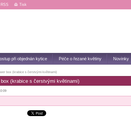
RSS
Tisk
ostup při objednán kytice
Péče o řezané květiny
Novinky
wer box (krabice s čerstvými květinami)
 box (krabice s čerstvými květinami)
10:09