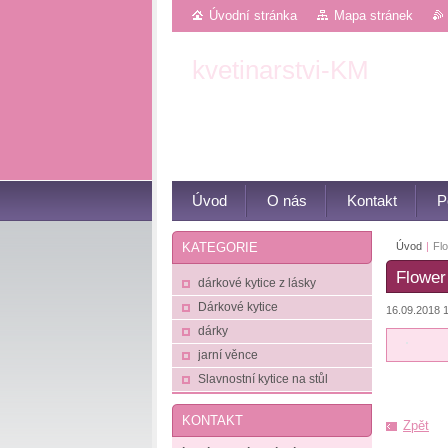
Úvodní stránka
Mapa stránek
kvetinarstvi-KM
Květiny z Luhačovic
Úvod
O nás
Kontakt
P
Úvod
|
Flo
KATEGORIE
Flower
dárkové kytice z lásky
Dárkové kytice
16.09.2018 
dárky
jarní věnce
Slavnostní kytice na stůl
KONTAKT
Zpět