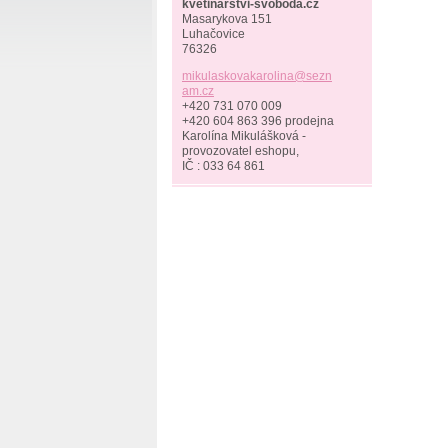
kvetinarstvi-svoboda.cz
Masarykova 151
Luhačovice
76326
mikulask
ovakarol
ina@sezn
am.cz
+420 731 070 009
+420 604 863 396 prodejna
Karolína Mikulášková -
provozovatel eshopu,
IČ : 033 64 861