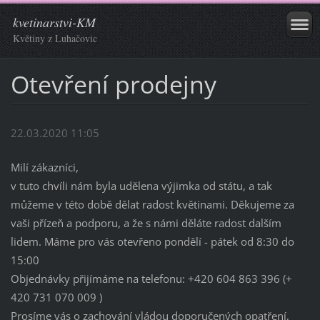
kvetinarstvi-KM
Květiny z Luhačovic
Otevření prodejny
22.03.2020 11:05
Milí zákazníci,
v tuto chvíli nám byla udělena výjimka od státu, a tak
můžeme v této době dělat radost květinami. Děkujeme za
vaši přízeň a podporu, a že s námi děláte radost dalším
lidem. Máme pro vás otevřeno pondělí - pátek od 8:30 do
15:00
Objednávky přijímáme na telefonu: +420 604 863 396 (+
420 731 070 009 )
Prosíme vás o zachování vládou doporučených opatření,