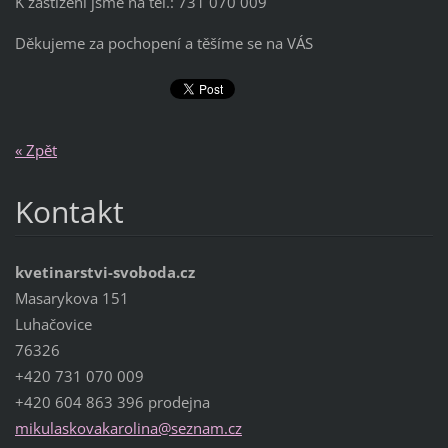
K zastižení jsme na tel.: 731 070 009
Děkujeme za pochopení a těšíme se na VÁS
« Zpět
Kontakt
kvetinarstvi-svoboda.cz
Masarykova 151
Luhačovice
76326
+420 731 070 009
+420 604 863 396 prodejna
mikulask
ovakarol
ina@sezn
am.cz