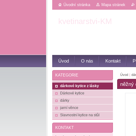
Úvodní stránka
Mapa stránek
kvetinarstvi-KM
Květiny z Luhačovic
Úvod
O nás
Kontakt
P
Úvod
|
dár
KATEGORIE
něžný 
dárkové kytice z lásky
Dárkové kytice
dárky
jarní věnce
Slavnostní kytice na stůl
KONTAKT