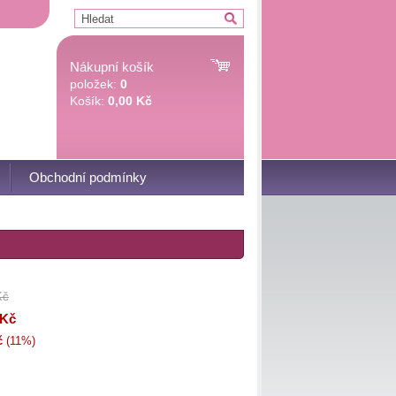
Nákupní košík
položek:
0
Košík:
0,00 Kč
Obchodní podmínky
Kč
 Kč
č
(11%)