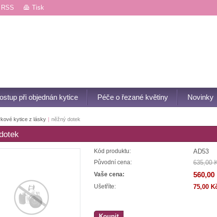
RSS
Tisk
ostup při objednán kytice
Péče o řezané květiny
Novinky
kové kytice z lásky
|
něžný dotek
dotek
AD53
Kód produktu:
635,00 
Původní cena:
560,00
Vaše cena:
75,00 K
Ušetříte:
Koupit