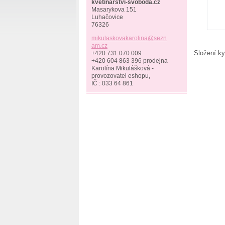
kvetinarstvi-svoboda.cz
Masarykova 151
Luhačovice
76326
mikulask
ovakarol
ina@sezn
am.cz
Složení kyt
+420 731 070 009
+420 604 863 396 prodejna
Karolína Mikulášková -
provozovatel eshopu,
IČ : 033 64 861