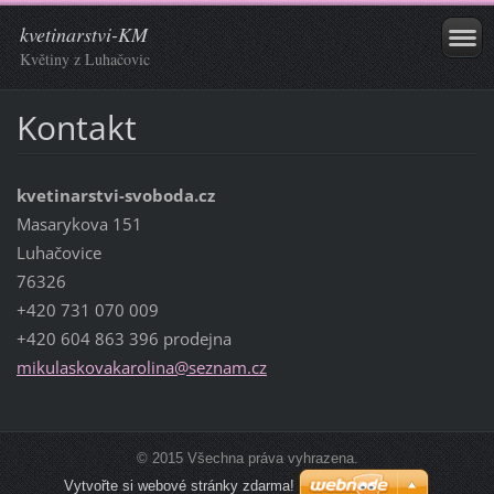
kvetinarstvi-KM
Květiny z Luhačovic
Kontakt
kvetinarstvi-svoboda.cz
Masarykova 151
Luhačovice
76326
+420 731 070 009
+420 604 863 396 prodejna
mikulask
ovakarol
ina@sezn
am.cz
© 2015 Všechna práva vyhrazena.
Vytvořte si webové stránky zdarma!