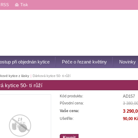
RSS
Tisk
ostup při objednán kytice
Péče o řezané květiny
Novinky
kové kytice z lásky
|
Dárková kytice 50- ti růží
 kytice 50- ti růží
AD157
Kód produktu:
3 380,0
Původní cena:
3 290,
Vaše cena:
90,00 K
Ušetříte:
Koupit