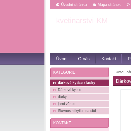
Úvodní stránka
Mapa stránek
kvetinarstvi-KM
Květiny z Luhačovic
Úvod
O nás
Kontakt
P
Úvod
|
dár
KATEGORIE
Dárková
dárkové kytice z lásky
Dárkové kytice
dárky
jarní věnce
Slavnostní kytice na stůl
KONTAKT