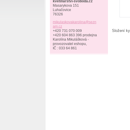
kvetinarstvi-svoboda.cz
Masarykova 151
Luhačovice
76326
mikulask
ovakarol
ina@sezn
am.cz
Složení ky
+420 731 070 009
+420 604 863 396 prodejna
Karolína Mikulášková -
provozovatel eshopu,
IČ : 033 64 861