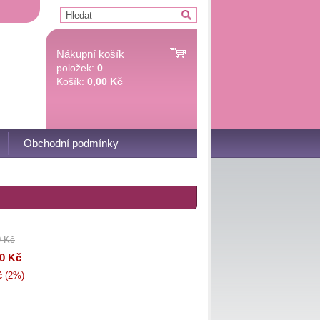
Nákupní košík
položek:
0
Košík:
0,00 Kč
Obchodní podmínky
0 Kč
00 Kč
č
(2%)