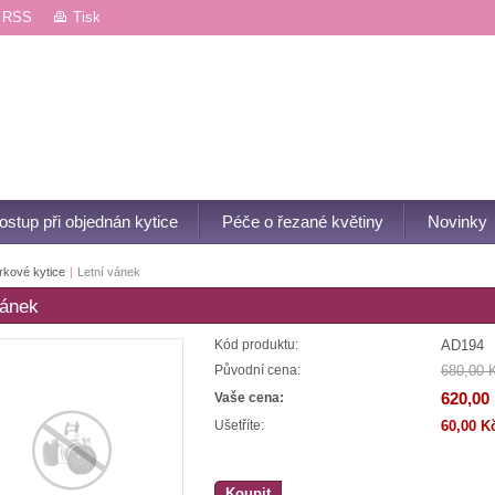
RSS
Tisk
ostup při objednán kytice
Péče o řezané květiny
Novinky
rkové kytice
|
Letní vánek
vánek
AD194
Kód produktu:
680,00 
Původní cena:
620,00
Vaše cena:
60,00 K
Ušetříte:
Koupit