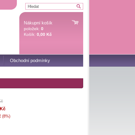
Nákupní košík
položek:
0
Košík:
0,00 Kč
Obchodní podmínky
Kč
 Kč
č
(8%)