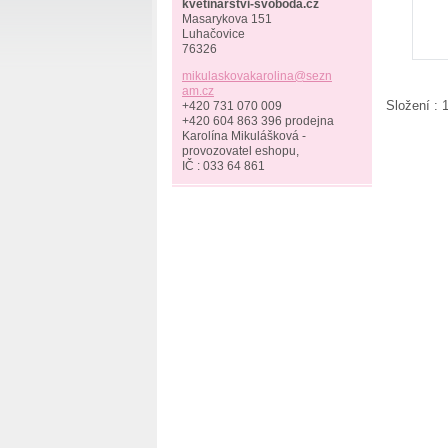
kvetinarstvi-svoboda.cz
Masarykova 151
Luhačovice
76326
mikulask
ovakarol
ina@sezn
am.cz
Složení : 1
+420 731 070 009
+420 604 863 396 prodejna
Karolína Mikulášková -
provozovatel eshopu,
IČ : 033 64 861