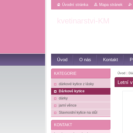
Úvodní stránka
Mapa stránek
kvetinarstvi-KM
Květiny z Luhačovic
Úvod
O nás
Kontakt
P
Úvod
|
Dá
KATEGORIE
Letní 
dárkové kytice z lásky
Dárkové kytice
dárky
jarní věnce
Slavnostní kytice na stůl
KONTAKT