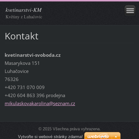
kvetinarstvi-KM
Květiny z Luhačovic
Kontakt
kvetinarstvi-svoboda.cz
Masarykova 151
Luhačovice
76326
+420 731 070 009
+420 604 863 396 prodejna
mikulask
ovakarol
ina@sezn
am.cz
© 2015 Všechna práva vyhrazena.
Vytvořte si webové stránky zdarma!