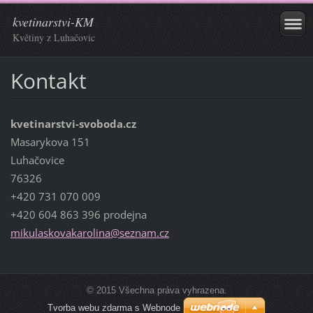
kvetinarstvi-KM
Květiny z Luhačovic
Kontakt
kvetinarstvi-svoboda.cz
Masarykova 151
Luhačovice
76326
+420 731 070 009
+420 604 863 396 prodejna
mikulask
ovakarol
ina@sezn
am.cz
© 2015 Všechna práva vyhrazena.
Tvorba webu zdarma s Webnode