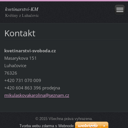
kvetinarstvi-KM
Květiny z Luhačovic
Kontakt
kvetinarstvi-svoboda.cz
Masarykova 151
Luhačovice
76326
+420 731 070 009
+420 604 863 396 prodejna
mikulask
ovakarol
ina@sezn
am.cz
© 2015 Všechna práva vyhrazena.
Tvorba webu zdarma s Webnode