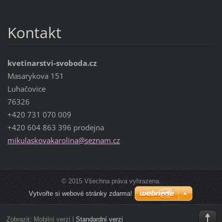
Kontakt
kvetinarstvi-svoboda.cz
Masarykova 151
Luhačovice
76326
+420 731 070 009
+420 604 863 396 prodejna
mikulask
ovakarol
ina@sezn
am.cz
© 2015 Všechna práva vyhrazena.
Vytvořte si webové stránky zdarma!
Zobrazit:
Mobilní verzi
|
Standardní verzi