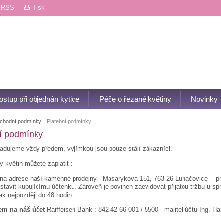
RSS
Tisk
ostup při objednán kytice
Péče o řezané květiny
Novinky
chodní podmínky
|
Platební podmínky
í podmínky
adujeme vždy předem, vyjímkou jsou pouze stálí zákazníci.
 květin můžete zaplatit :
na adrese naší kamenné prodejny - Masarykova 151, 763 26 Luhačovice - pro
stavit kupujícímu účtenku. Zároveň je povinen zaevidovat přijatou tržbu u sp
k nejpozději do 48 hodin.
em na náš účet
Raiffeisen Bank : 842 42 66 001 / 5500 - majitel účtu Ing. 