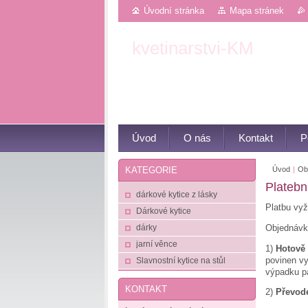
Úvodní stránka
Mapa stránek
kvetinarstvi-KM
Květiny z Luhačovic
Úvod
O nás
Kontakt
P
Úvod
|
Ob
KATEGORIE
Platebn
dárkové kytice z lásky
Platbu vyž
Dárkové kytice
Objednávky
dárky
jarní věnce
1)
Hotově
povinen vy
Slavnostní kytice na stůl
výpadku pa
KONTAKT
2)
Převod