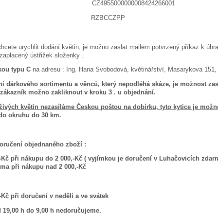
 CZ4955000000008424266001
IFT RZBCCZPP
te urychlit dodání květin, je možno zaslat mailem potvrzený příkaz k úhrad
zaplacený ústřižek složenky .
kou typu C
na adresu : Ing. Hana Svobodová, květinářství, Masarykova 151,
í dárkového sortimentu a věnců, který nepodléhá skáze, je možnost zas
zákazník možno zakliknout v kroku 3 . u objednání.
 živých květin nezasíláme Českou poštou na dobírku, tyto kytice je mo
do okruhu do 30 km
.
oručení objednaného zboží :
-Kč při nákupu do 2 000,-Kč ( vyjímkou je doručení v Luhačovicích zdarm
ma při nákupu nad 2 000,-Kč
:
-Kč při doručení v neděli a ve svátek
 19,00 h do 9,00 h nedoručujeme.