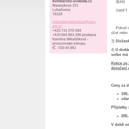
kvetinarstvi-svoboda.cz
IBAN
Masarykova 151
Luhačovice
SW
76326
mikulask
ovakarol
ina@sezn
am.cz
Pokud chce
+420 731 070 009
účet nebo 
+420 604 863 396 prodejna
Karolína Mikulášková -
3)
Složen
provozovatel eshopu,
IČ : 033 64 861
4)
U dodán
volbu má 
Kytice ze
doručení 
Ceny za d
100,
zdar
Příplatky 
200,
V době od