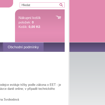
Nákupní košík
položek:
0
Košík:
0,00 Kč
Obchodní podmínky
dejce eviduje tržby podle zákona o EET - je
rávce daně online; v případě technického
Hana Svobodová