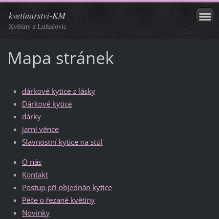
kvetinarstvi-KM
Květiny z Luhačovic
Mapa stránek
dárkové kytice z lásky
Dárkové kytice
dárky
jarní věnce
Slavnostní kytice na stůl
O nás
Kontakt
Postup při objednán kytice
Péče o řezané květiny
Novinky